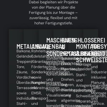
Dabei begleiten wir Projekte
von der Planung über die
Fertigung bis zur Montage –
zuverlässig, flexibel und mit
hoher Fertigungstiefe.
MASCHINEN-
BAUSCHLOSSEREI
METALLBAU
ANLAGENBAU
MONTAGE
TORS
&
&
Balkone,
Rohrleitungsbau,
Garagent
&
SONDERMASCHINENBAU
METALLBEARBEIT
Geländer,
Edelstahlarbeiten,
Sektional
Sondermaschinen,
Schweißarbeiten
SCHWEISSTE
Treppen,
Kläranlagentechnik,
Rolltore
Abfallpressen,
(WIG/MAG),
Montage
Tore,
Fördertechnik,
und
Kanalrichtgeräte,
Plasmaschneiden,
von
Zäune,
Sonderkonstruktionen
Industrie
Konstruktion
Fräsen,
Stahl-
Vordächer,
sowie
inklusive
und
Drehen,
und
Überdachungen,
Komplettanlagen
Planung,
Entwicklung,
Bohren,
Anlagenbauprojek
Terrassenkonstruktionen
inkl.
Lieferung
Programmierung,
Blechbearbeitung
zertifizierte
sowie
EMSR,
Montage
Visualisierung
sowie
Schweißarbeiten,
individuelle
Transport
und
sowie
allgemeine
Reparaturen,
Stahl-
und
Service.
komplette
Schlosserarbeiten
Wartung,