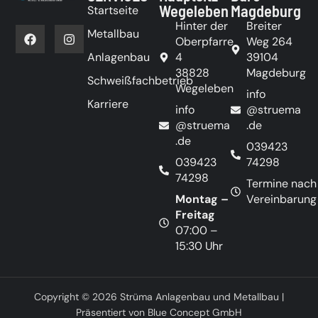
Wegeleben
Magdeburg
Startseite
Hinter der
Breiter
Metallbau
Oberpfarre
Weg 264
Anlagenbau
4
39104
38828
Magdeburg
Schweißfachbetrieb
Wegeleben
info
Karriere
info
@
struema
@
struema
.de
.de
039423
039423
74298
74298
Termine nach
Montag –
Vereinbarung
Freitag
07:00 –
15:30 Uhr
Copyright © 2026 Strüma Anlagenbau und Metallbau |
Präsentiert von Blue Concept GmbH