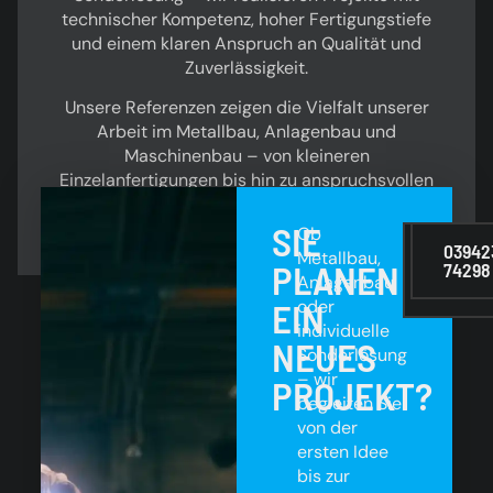
technischer Kompetenz, hoher Fertigungstiefe
und einem klaren Anspruch an Qualität und
Zuverlässigkeit.
Unsere Referenzen zeigen die Vielfalt unserer
Arbeit im Metallbau, Anlagenbau und
Maschinenbau – von kleineren
Einzelanfertigungen bis hin zu anspruchsvollen
Großprojekten.
SIE
Ob
INFO
03942
Metallbau,
PLANEN
@
74298
STR
Anlagenbau
.DE
EIN
oder
individuelle
NEUES
Sonderlösung
– wir
PROJEKT?
begleiten Sie
von der
ersten Idee
bis zur