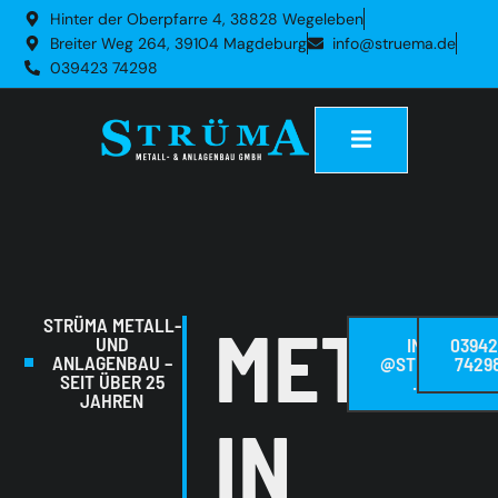
Hinter der Oberpfarre 4, 38828 Wegeleben
Breiter Weg 264, 39104 Magdeburg
info
@
struema
.de
039423
74298
METAL
STRÜMA METALL-
UND
INFO
03942
ANLAGENBAU
–
@
STRUEMA
7429
SEIT ÜBER 25
.DE
JAHREN
IN